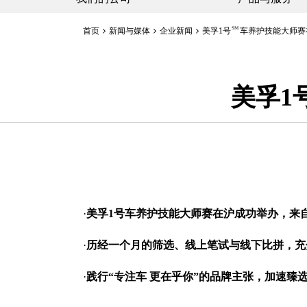
SM
首页
新闻与媒体
企业新闻
美孚1号
车养护技能大师赛
美孚1
·
美孚
1
号
车养护技能大师赛在沪成功举办，来
·
历经一个月的筛选、线上笔试与线下比拼，充
·
践行“专注车 更在乎你”的品牌主张，加速臻