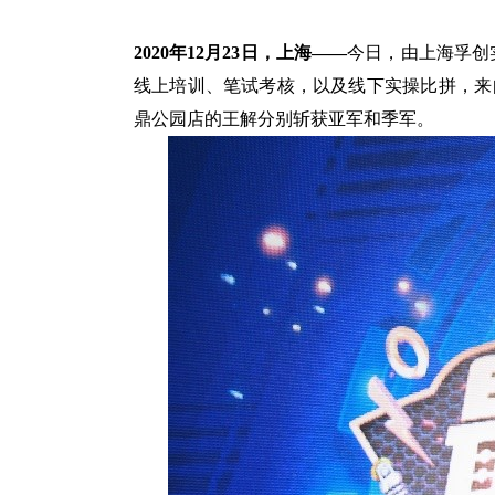
2020
年
12
月
23
日，上海
——
今日，由上海孚创
线上培训、笔试考核，以及线下实操比拼，来
鼎公园店的王解分别斩获亚军和季军。