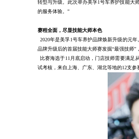
转型与升级。
此次举办美孚
1
号车养护技能大
的服务体验。
”
赛程全面，尽显技能大师本色
2020
年是美孚
1
号
车养护品牌焕新升级的元年
品牌升级后的首届技能大师赛发掘“最强技师”
比赛海选于
11
月底启动，门店技师需要满足
试考核
，来自上海、广东、湖北等地的
12
支参